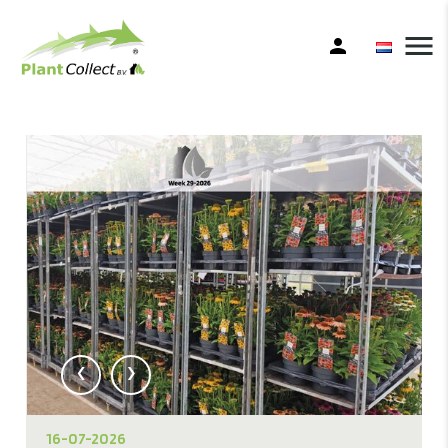
menu
person
‹
›
16-07-2026