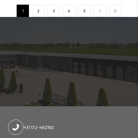
1
2
3
4
5
+31 172-462150