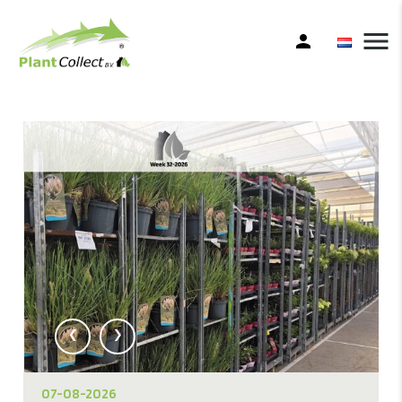
menu
person
‹
›
07-08-2026