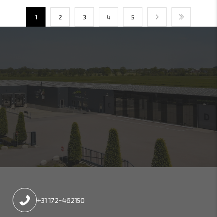
1
2
3
4
5
+31 172-462150